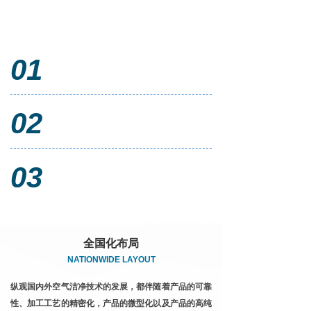
我们的优势
OUR ADVANTAGES
01
广受好评的实力厂商
多年生产经验，在业内广受好评
02
专业的生产保障
强大的技术力量，满足各种需求
03
严格的技术排查
对于产品质量极其重视，力求产品优质
全国化布局
NATIONWIDE LAYOUT
纵观国内外空气洁净技术的发展，都伴随着产品的可靠
性、加工工艺的精密化，产品的微型化以及产品的高纯