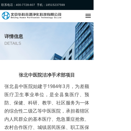
联系电话：400-7728-607 手机：18515237599
首页
끀
关于我们
业务领域
详情信息
DETAILS
行业案例
新闻中心
加入我们
张北中医院洁净手术部项目
张北县中医院始建于1984年3月，为差额
医疗卫生事业单位，是全县集医疗、预
防、保健、科研、教学、社区服务为一体
的综合性二级乙等中医医院，承担着辖区
内人民群众的基本医疗、危急重症抢救、
农村合作医疗、城镇居民医保、职工医保