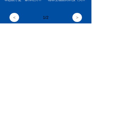
该项目为天津武清开发区生产车间项目。
本工程为格林生物的洁净厂房项目。该项目位于天津市武清区新兴路1号，前后共四期工程，建筑面积10000㎡。设计，施工均由我司完成。
工程位于天津市武清区。
<
1
/
2
>
占地面积：2000平米
施工内容为：装饰、暖通、电气、给排水
联系方式
地址：北京大兴区生物医药基地 天水大街46号院
热线电话：18515237599/ 010-67987970
售后服务：13269330229
实时动态与招聘信息联系我们
版权所有 ©
北京华科鑫源净化科技有限公司
京ICP备16020061号