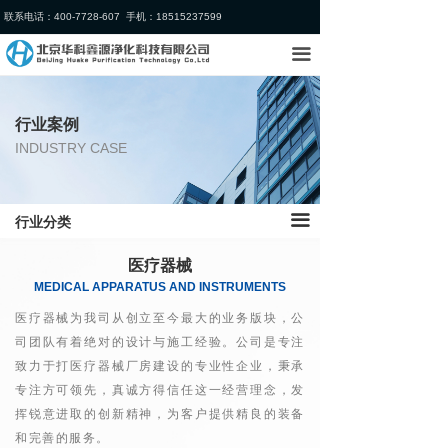
联系电话：400-7728-607 手机：18515237599
首页
生物制药
끀
关于我们
医疗器械
业务领域
电子信息
行业案例
INDUSTRY CASE
行业案例
医疗/医美
新闻中心
食品日用化工
끀
行业分类
加入我们
新能源
医疗器械
MEDICAL APPARATUS AND INSTRUMENTS
实验室
医疗器械为我司从创立至今最大的业务版块，公
办公空间
司团队有着绝对的设计与施工经验。公司是专注
致力于打医疗器械厂房建设的专业性企业，秉承
专注方可领先，真诚方得信任这一经营理念，发
挥锐意进取的创新精神，为客户提供精良的装备
和完善的服务。