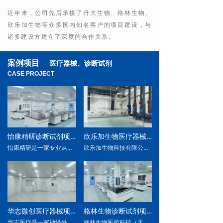
近年来，公司先后承接了丹大生物、格林生物、
欣乐加生物等众多国内知名客户的项目建设，与
诸多建设方建立了深度的合作关系。
案例项目
医疗器械、诊断试剂
CASE PROJECT
怡康精研诊断试剂项目
欣乐加生物医疗器械项目
怡康精研是一家专业从事医疗器械生产和销售的公司
欣乐加生物科技有限公司是一家专业从事生物、医药类产品研发与生产的高新技术企业。公司与中国人民解放军军事科学院医学研究院达成战略合作，创新性开展“军民融合”发展模式，双方共同组建项目研发小组，专家组包括千人计划生物材料专家、临床医学专家，医疗器械专家，拥有博士、硕士研究生近20人。经过军地医学专家7年的艰苦攻关，首创出应对动静脉大血管极端出血的急救止血新材料，破解了动静脉大血管出血的快速止血难题，获得国家发明专利，填补国内外空白。
该项目为怡康精研生产和研发中心改造工程，位于天津市武清区新兴路1号，占地面积为2000㎡。其中包含办公空间、洁净空间，实验室，及生产车间。设计、施工均由我方完成。
该项目为欣乐加生物科技有限公司的一期民用车间GMP净化工程，工程地点位于浙江省温州市 占地面积 12000 平米。施工内容为装饰、暖通、电气、给排水、机电安装。
华志微创医疗器械项目
格林生物诊断试剂项目
华志医疗是一家神经外科手术机器人研发商，专注于通过无框架脑立体定向技术的临床应用，为颅脑外科立体定向手术设计医疗机器人，旗下产品CAS-R-2机器人具有对脑外科手术规划、导航及立体定向等功能。
格林生物医药科技（天津）有限公司成立于2018年，专注于过敏性疾病以及呼吸道病原体感染检测领域，为国际和国内唯一一家集过敏原体外、体内诊断和过敏性疾病免疫治疗的企业，始终致力于解决过敏性疾病诊断与治疗的医学难题。目前格林生物提供包括新冠病毒核酸、抗原、抗体、中和抗体在内的系统检测解决方案，助力全球抗疫，针对防疫不同的应用场景，格林生物持续创新，打造丰富产品线为新冠疫情的防控工作贡献力量